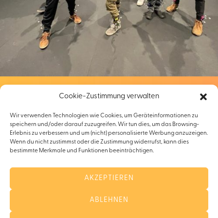
Cookie-Zustimmung verwalten
Wir verwenden Technologien wie Cookies, um Geräteinformationen zu
KONTAKTFORMULAR
speichern und/oder darauf zuzugreifen. Wir tun dies, um das Browsing-
Erlebnis zu verbessern und um (nicht) personalisierte Werbung anzuzeigen.
Wenn du nicht zustimmst oder die Zustimmung widerrufst, kann dies
Mit Stern(*) gekennzeichnete Felder, sind Pflichtfelder
bestimmte Merkmale und Funktionen beeinträchtigen.
Vor- und Nachname(Ansprechpartner)
AKZEPTIEREN
ABLEHNEN
Telefonnummer/Handynummer(*)