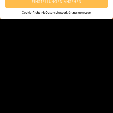
EINSTELLUNGEN ANSEHEN
Cookie-Richtlinie
Datenschutzerklärung
Impressum
Name der Firma/des Vereins
E-Mail-Adresse(*)
Betreff
Wunschtermin (falls bekannt)
Deine Nachricht (optional)